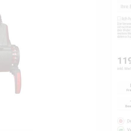
Ich 
Die Verwe
ist nicht
den Wider
weitere We
datensch
119
inkl. Mw
Fr
Bew
D
V