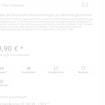
habe die
Datenschutzbestimmungen
zur Kenntnis genommen.
ndung Ihrer Daten für eigene werbliche Zwecke für ähnliche Waren und Dienstleistungen
 ausgeschlossen. Sie können dieser Verwendung jederzeit widersprechen, ohne dass für
spruch andere als Übermittlungskosten nach den Basistarifen entstehen. Falls Sie keine
rbung wünschen, teilen Sie uns dies bitte per E-Mail an folgende Adresse mit:
utz@miweba.de
oder verwenden Sie den Abbestellen-Link in der E-Mail.
,90 € *
St.
zzgl. Versandkosten
agen?
Datenblatt
Vergleichen
Merken
erten
erzeit ausverkauft
ersandkosten DE-96149 : 7,90 € *