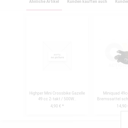
Ähnliche Artikel
Kunden kauften auch
Kunden
Highper Mini Crossbike Gazelle
Miniquad 49cc
49 cc 2-takt / 500W...
Bremssattel sch
vorne.
4,90 € *
14,90 