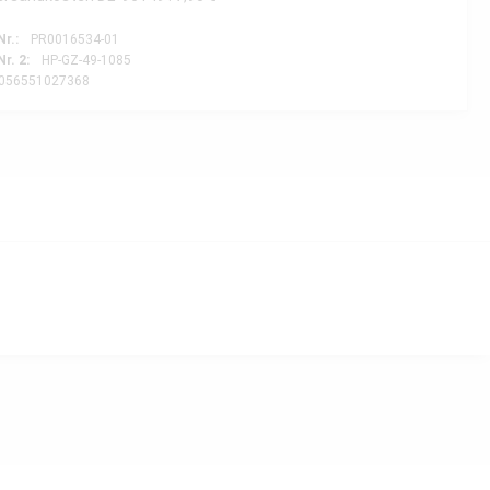
Nr.:
PR0016534-01
Nr. 2:
HP-GZ-49-1085
056551027368