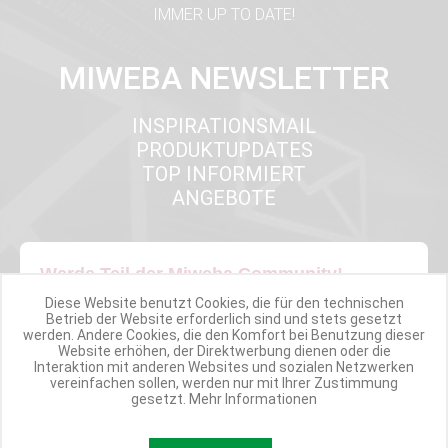
IMMER UP TO DATE!
MIWEBA NEWSLETTER
INSPIRATIONSMAIL
PRODUKTUPDATES
TOP INFORMIERT
ANGEBOTE
Werde Teil der Miweba Community!
Diese Website benutzt Cookies, die für den technischen
Betrieb der Website erforderlich sind und stets gesetzt
Verpasse nie wieder exklusive Newsletter-Rabatte und Aktionen
werden. Andere Cookies, die den Komfort bei Benutzung dieser
Website erhöhen, der Direktwerbung dienen oder die
Interaktion mit anderen Websites und sozialen Netzwerken
E-MAIL*
vereinfachen sollen, werden nur mit Ihrer Zustimmung
gesetzt.
Mehr Informationen
Anmelden