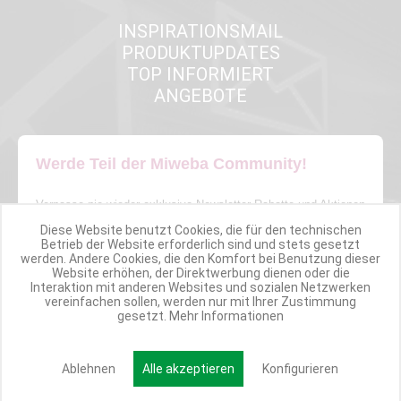
INSPIRATIONSMAIL
PRODUKTUPDATES
TOP INFORMIERT
ANGEBOTE
Werde Teil der Miweba Community!
Verpasse nie wieder exklusive Newsletter-Rabatte und Aktionen
Diese Website benutzt Cookies, die für den technischen
Betrieb der Website erforderlich sind und stets gesetzt
E-MAIL*
werden. Andere Cookies, die den Komfort bei Benutzung dieser
Website erhöhen, der Direktwerbung dienen oder die
Interaktion mit anderen Websites und sozialen Netzwerken
vereinfachen sollen, werden nur mit Ihrer Zustimmung
Anmelden
gesetzt.
Mehr Informationen
Ablehnen
Alle akzeptieren
Konfigurieren