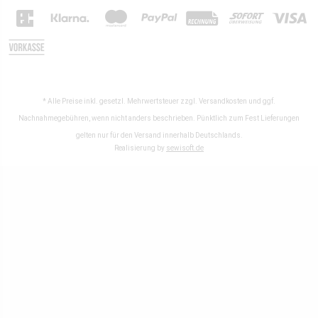
* Alle Preise inkl. gesetzl. Mehrwertsteuer zzgl.
Versandkosten
und ggf.
Nachnahmegebühren, wenn nicht anders beschrieben. Pünktlich zum Fest Lieferungen
gelten nur für den Versand innerhalb Deutschlands.
Realisierung by
sewisoft.de