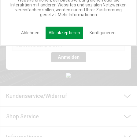
Website erhöhen, der Direktwerbung dienen oder die
Interaktion mit anderen Websites und sozialen Netzwerken
Werde Teil der Miweba Community!
vereinfachen sollen, werden nur mit Ihrer Zustimmung
gesetzt.
Mehr Informationen
Verpasse nie wieder exklusive Newsletter-Rabatte und Aktionen
Ablehnen
Alle akzeptieren
Konfigurieren
E-MAIL*
Anmelden
Kundenservice/Widerruf
Shop Service
Informationen