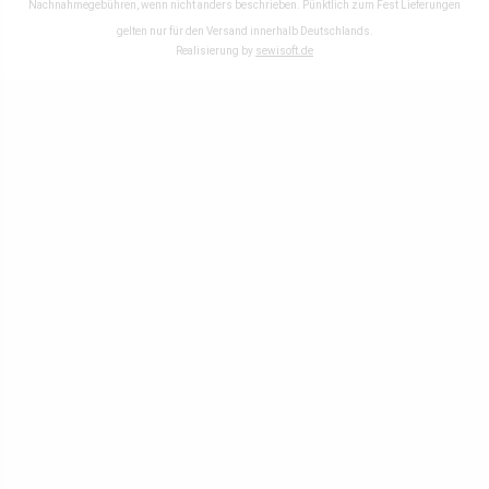
Nachnahmegebühren, wenn nicht anders beschrieben. Pünktlich zum Fest Lieferungen
gelten nur für den Versand innerhalb Deutschlands.
Realisierung by
sewisoft.de