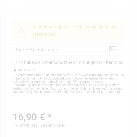
Benachrichtigen Sie mich, sobald der Artikel
lieferbar ist.
Ich habe die
Datenschutzbestimmungen
zur Kenntnis
genommen.
Die Verwendung Ihrer Daten für eigene werbliche Zwecke für ähnliche Waren und
Dienstleistungen ist nicht ausgeschlossen. Sie können dieser Verwendung
jederzeit widersprechen, ohne dass für den Widerspruch andere als
Übermittlungskosten nach den Basistarifen entstehen. Falls Sie keine weitere
Werbung wünschen, teilen Sie uns dies bitte per E-Mail an folgende Adresse mit:
datenschutz@miweba.de
oder verwenden Sie den Abbestellen-Link in der E-Mail.
16,90 € *
inkl. MwSt.
zzgl. Versandkosten