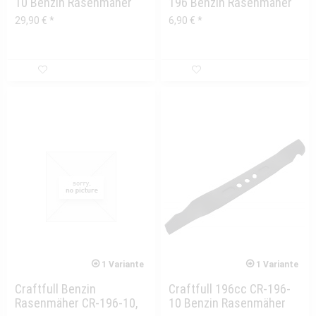
10 Benzin Rasenmäher
196 Benzin Rasenmäher
Grasauffangkorb
Motor Halteschrauben
29,90 € *
6,90 € *
1 Variante
1 Variante
Craftfull Benzin
Craftfull 196cc CR-196-
Rasenmäher CR-196-10,
10 Benzin Rasenmäher