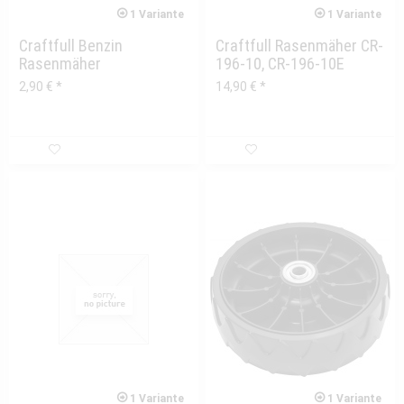
1 Variante
1 Variante
Craftfull Benzin
Craftfull Rasenmäher CR-
Rasenmäher
196-10, CR-196-10E
Schnellspanner universal
Bügel unten...
2,90 € *
14,90 € *
1 Variante
1 Variante