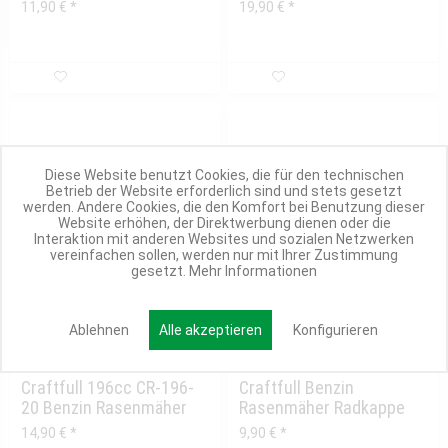
CR-196-20, CR-224-20,...
Messer 53cm
11,90 € *
19,90 € *
Diese Website benutzt Cookies, die für den technischen
Betrieb der Website erforderlich sind und stets gesetzt
werden. Andere Cookies, die den Komfort bei Benutzung dieser
Website erhöhen, der Direktwerbung dienen oder die
Interaktion mit anderen Websites und sozialen Netzwerken
vereinfachen sollen, werden nur mit Ihrer Zustimmung
gesetzt.
Mehr Informationen
Ablehnen
Alle akzeptieren
Konfigurieren
1 Variante
1 Variante
Craftfull 196cc CR-196-
Craftfull Benzin
20 Benzin Rasenmäher
Rasenmäher Radkappe
Radkappe hinten...
vorne CR-196-10,...
14,90 € *
9,90 € *