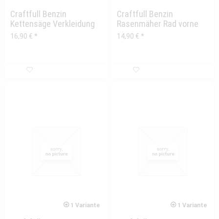
Craftfull Benzin
Craftfull Benzin
Kettensäge Verkleidung
Rasenmäher Rad vorne
Seite orange mit Hebel...
CR-196-10, CR-139-20,...
16,90 € *
14,90 € *
1 Variante
1 Variante