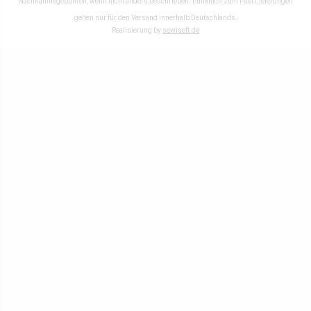
Nachnahmegebühren, wenn nicht anders beschrieben. Pünktlich zum Fest Lieferungen
gelten nur für den Versand innerhalb Deutschlands.
Realisierung by
sewisoft.de