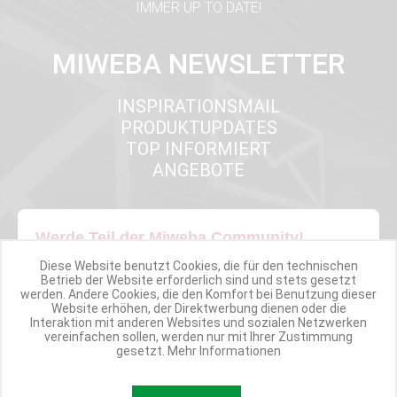
IMMER UP TO DATE!
MIWEBA NEWSLETTER
INSPIRATIONSMAIL
PRODUKTUPDATES
TOP INFORMIERT
ANGEBOTE
Werde Teil der Miweba Community!
Diese Website benutzt Cookies, die für den technischen
Verpasse nie wieder exklusive Newsletter-Rabatte und Aktionen
Betrieb der Website erforderlich sind und stets gesetzt
werden. Andere Cookies, die den Komfort bei Benutzung dieser
Website erhöhen, der Direktwerbung dienen oder die
E-MAIL*
Interaktion mit anderen Websites und sozialen Netzwerken
vereinfachen sollen, werden nur mit Ihrer Zustimmung
gesetzt.
Mehr Informationen
Anmelden