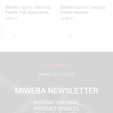
Miweba Sports Stand Up
Miweba Sports Stand Up
Paddle SUP Bluemarina,
Paddle Beinseil
Moana, Mapuna,...
9,90 € *
16,90 € *
IMMER UP TO DATE!
MIWEBA NEWSLETTER
INSPIRATIONSMAIL
PRODUKTUPDATES