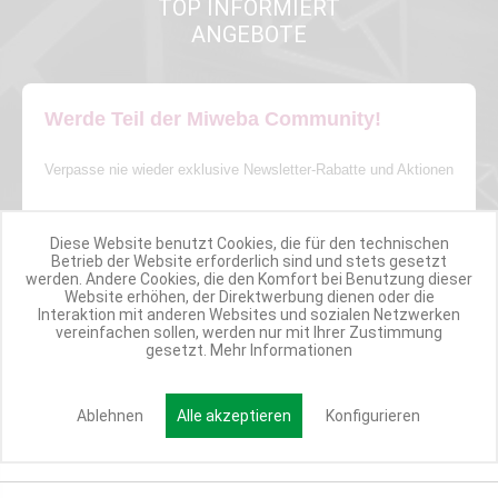
TOP INFORMIERT
ANGEBOTE
Werde Teil der Miweba Community!
Verpasse nie wieder exklusive Newsletter-Rabatte und Aktionen
E-MAIL*
Diese Website benutzt Cookies, die für den technischen
Betrieb der Website erforderlich sind und stets gesetzt
werden. Andere Cookies, die den Komfort bei Benutzung dieser
Website erhöhen, der Direktwerbung dienen oder die
Anmelden
Interaktion mit anderen Websites und sozialen Netzwerken
vereinfachen sollen, werden nur mit Ihrer Zustimmung
gesetzt.
Mehr Informationen
Ablehnen
Alle akzeptieren
Konfigurieren
Kundenservice/Widerruf