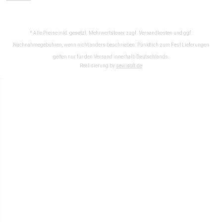
* Alle Preise inkl. gesetzl. Mehrwertsteuer zzgl.
Versandkosten
und ggf.
Nachnahmegebühren, wenn nicht anders beschrieben. Pünktlich zum Fest Lieferungen
gelten nur für den Versand innerhalb Deutschlands.
Realisierung by
sewisoft.de