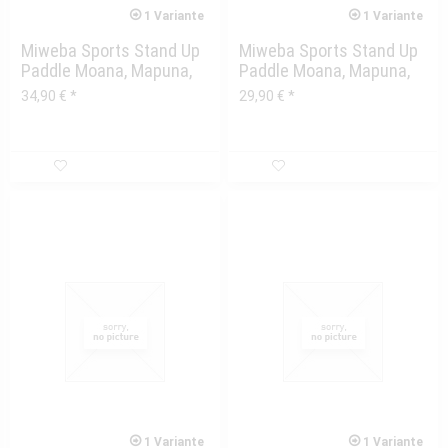
1 Variante
1 Variante
Miweba Sports Stand Up
Miweba Sports Stand Up
Paddle Moana, Mapuna,
Paddle Moana, Mapuna,
Ariki Kid...
Ariki Tragetasche...
34,90 € *
29,90 € *
1 Variante
1 Variante