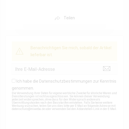
Teilen
Benachrichtigen Sie mich, sobald der Artikel
lieferbar ist.
Ich habe die
Datenschutzbestimmungen
zur Kenntnis
genommen.
Die Verwendung Ihrer Daten für eigene werbliche Zwecke für ähnliche Waren und
Dienstleistungen ist nicht ausgeschlossen. Sie können dieser Verwendung
jederzeit widersprechen, ohne dass für den Widerspruch andere als
Übermittlungskosten nach den Basistarifen entstehen. Falls Sie keine weitere
Werbung wünschen, teilen Sie uns dies bitte per E-Mail an folgende Adresse mit:
datenschutz@miweba.de
oder verwenden Sie den Abbestellen-Link in der E-Mail.