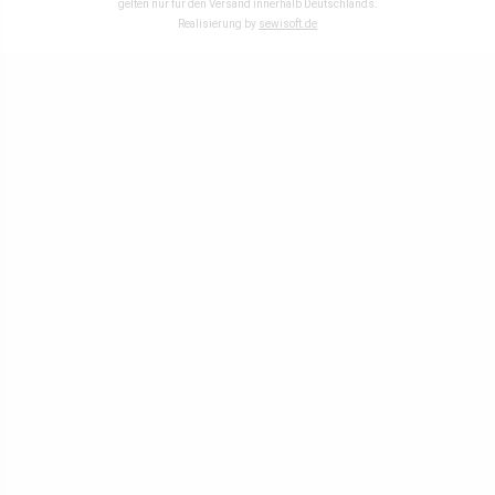
gelten nur für den Versand innerhalb Deutschlands.
Realisierung by
sewisoft.de