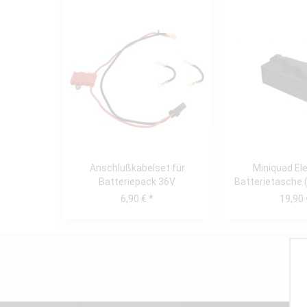
Anschlußkabelset für
Miniquad El
Batteriepack 36V
Batterietasche 
(3x12V/12Ah) Miniquad...
Racer Tor
6,90 € *
19,90 