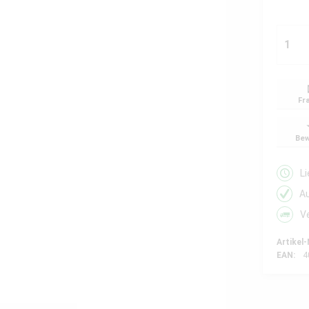
Fr
Bew
L
A
V
Artikel-
EAN:
4