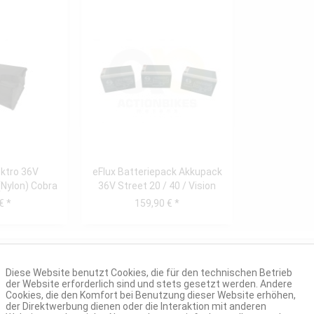
ektro 36V
eFlux Batteriepack Akkupack
(Nylon) Cobra
36V Street 20 / 40 / Vision
ino...
1000W
€ *
159,90 € *
Diese Website benutzt Cookies, die für den technischen Betrieb
der Website erforderlich sind und stets gesetzt werden. Andere
Cookies, die den Komfort bei Benutzung dieser Website erhöhen,
der Direktwerbung dienen oder die Interaktion mit anderen