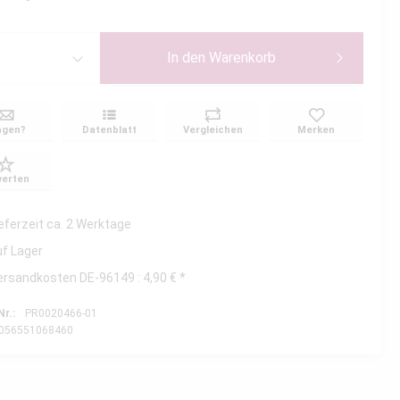
In den
Warenkorb
agen?
Datenblatt
Vergleichen
Merken
erten
ieferzeit ca. 2 Werktage
uf Lager
ersandkosten DE-96149 : 4,90 € *
Nr.:
PR0020466-01
056551068460