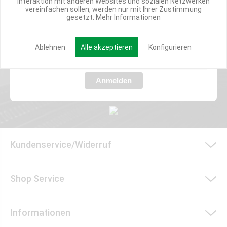
Interaktion mit anderen Websites und sozialen Netzwerken
vereinfachen sollen, werden nur mit Ihrer Zustimmung
gesetzt.
Mehr Informationen
Verpasse nie wieder exklusive Newsletter-Rabatte und Aktionen
E-MAIL*
Ablehnen
Alle akzeptieren
Konfigurieren
Anmelden
Kundenservice/Widerruf
Shop Service
Informationen