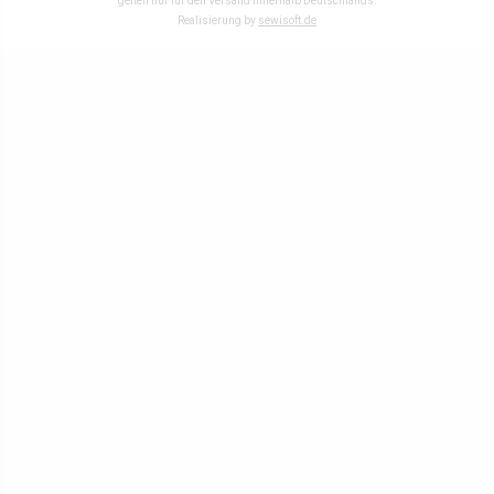
gelten nur für den Versand innerhalb Deutschlands.
Realisierung by
sewisoft.de