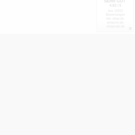
SEHR GUT
4.92 / 5
aus 11815
Bewertungen
bei: ebay.de,
amazon.de,
shopvote.de