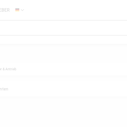
EBER
DE
r & Antrieb
anten