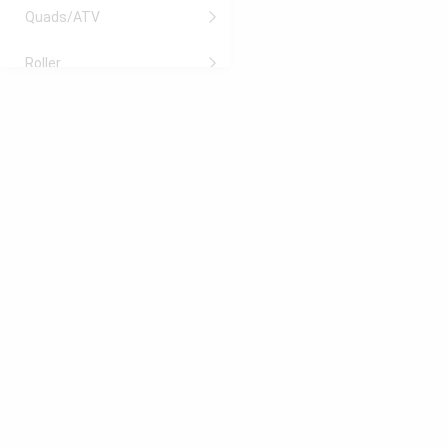
Quads/ATV
Roller
Sport
Verschleißteile
FAQ
Ratgeber
Miweba
Robway
eFlux