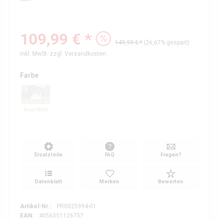
109,99 € *
149,99 € *
(26,67% gespart)
inkl. MwSt.
zzgl. Versandkosten
Farbe
Grau/Weiß
Ersatzteile
FAQ
Fragen?
Datenblatt
Merken
Bewerten
Artikel-Nr.:
PR0025994-01
EAN:
4056551126757