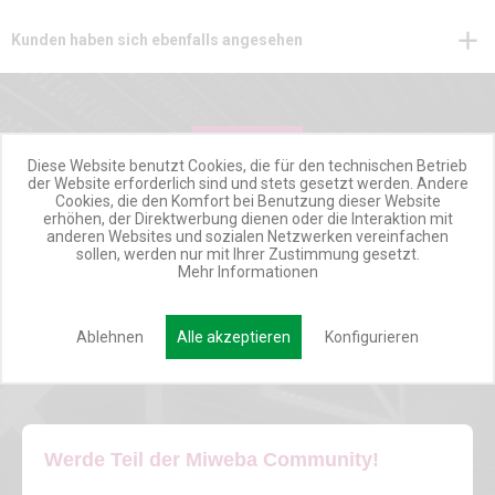
Kunden haben sich ebenfalls angesehen
Diese Website benutzt Cookies, die für den technischen Betrieb
IMMER UP TO DATE!
der Website erforderlich sind und stets gesetzt werden. Andere
Cookies, die den Komfort bei Benutzung dieser Website
erhöhen, der Direktwerbung dienen oder die Interaktion mit
MIWEBA NEWSLETTER
anderen Websites und sozialen Netzwerken vereinfachen
sollen, werden nur mit Ihrer Zustimmung gesetzt.
Mehr Informationen
INSPIRATIONSMAIL
PRODUKTUPDATES
Ablehnen
Alle akzeptieren
Konfigurieren
TOP INFORMIERT
ANGEBOTE
Werde Teil der Miweba Community!