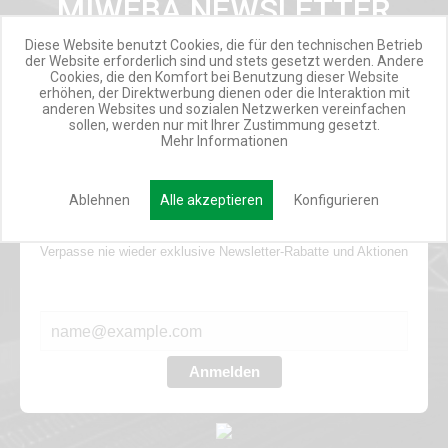
MIWEBA NEWSLETTER
Diese Website benutzt Cookies, die für den technischen Betrieb
INSPIRATIONSMAIL
der Website erforderlich sind und stets gesetzt werden. Andere
Cookies, die den Komfort bei Benutzung dieser Website
PRODUKTUPDATES
erhöhen, der Direktwerbung dienen oder die Interaktion mit
TOP INFORMIERT
anderen Websites und sozialen Netzwerken vereinfachen
sollen, werden nur mit Ihrer Zustimmung gesetzt.
ANGEBOTE
Mehr Informationen
Ablehnen
Alle akzeptieren
Konfigurieren
Werde Teil der Miweba Community!
Verpasse nie wieder exklusive Newsletter-Rabatte und Aktionen
E-MAIL*
Anmelden