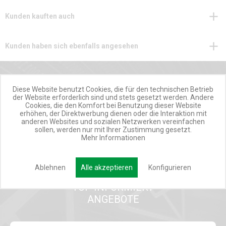
Kunden kauften auch
Kunden haben sich ebenfalls angesehen
Diese Website benutzt Cookies, die für den technischen Betrieb
der Website erforderlich sind und stets gesetzt werden. Andere
Cookies, die den Komfort bei Benutzung dieser Website
IMMER UP TO DATE!
erhöhen, der Direktwerbung dienen oder die Interaktion mit
anderen Websites und sozialen Netzwerken vereinfachen
sollen, werden nur mit Ihrer Zustimmung gesetzt.
MIWEBA NEWSLETTER
Mehr Informationen
INSPIRATIONSMAIL
Ablehnen
Alle akzeptieren
Konfigurieren
PRODUKTUPDATES
TOP INFORMIERT
ANGEBOTE