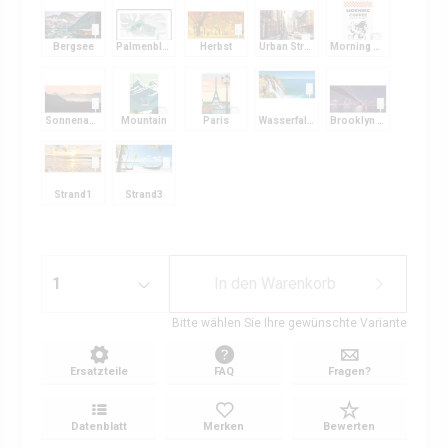
Bergsee
Palmenblätter
Herbst
Urban Street
Morning Coffee
Sonnenaufgang
Mountain
Paris
Wasserfall1
Brooklyn Bridge
Strand1
Strand3
In den
Warenkorb
Bitte wählen Sie Ihre gewünschte Variante
Ersatzteile
FAQ
Fragen?
Datenblatt
Merken
Bewerten