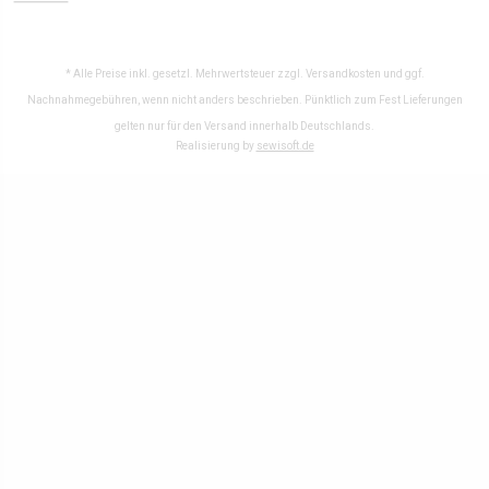
* Alle Preise inkl. gesetzl. Mehrwertsteuer zzgl.
Versandkosten
und ggf.
Nachnahmegebühren, wenn nicht anders beschrieben. Pünktlich zum Fest Lieferungen
gelten nur für den Versand innerhalb Deutschlands.
Realisierung by
sewisoft.de