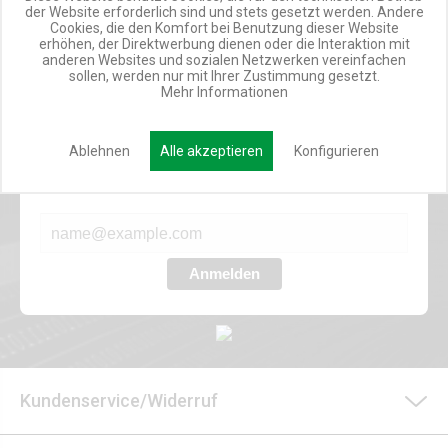
TOP INFORMIERT
der Website erforderlich sind und stets gesetzt werden. Andere
Cookies, die den Komfort bei Benutzung dieser Website
ANGEBOTE
erhöhen, der Direktwerbung dienen oder die Interaktion mit
anderen Websites und sozialen Netzwerken vereinfachen
sollen, werden nur mit Ihrer Zustimmung gesetzt.
Mehr Informationen
Werde Teil der Miweba Community!
Ablehnen
Alle akzeptieren
Konfigurieren
Verpasse nie wieder exklusive Newsletter-Rabatte und Aktionen
E-MAIL*
Anmelden
Kundenservice/Widerruf