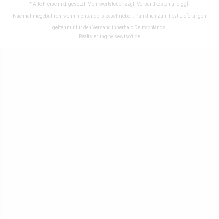
* Alle Preise inkl. gesetzl. Mehrwertsteuer zzgl.
Versandkosten
und ggf.
Nachnahmegebühren, wenn nicht anders beschrieben. Pünktlich zum Fest Lieferungen
gelten nur für den Versand innerhalb Deutschlands.
Realisierung by
sewisoft.de