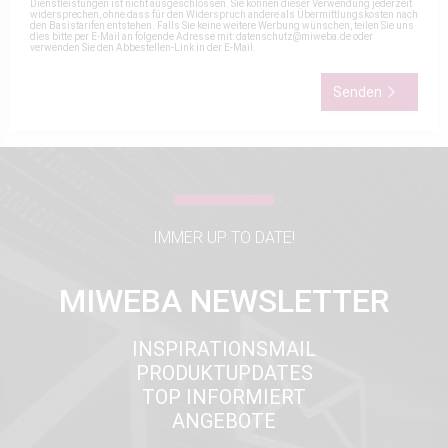
Dienstleistungen ist nicht ausgeschlossen. Sie können dieser Verwendung jederzeit
widersprechen, ohne dass für den Widerspruch andere als Übermittlungskosten nach
den Basistarifen entstehen. Falls Sie keine weitere Werbung wünschen, teilen Sie uns
dies bitte per E-Mail an folgende Adresse mit:
datenschutz@miweba.de
oder
verwenden Sie den Abbestellen-Link in der E-Mail.
Senden
IMMER UP TO DATE!
MIWEBA NEWSLETTER
INSPIRATIONSMAIL
PRODUKTUPDATES
TOP INFORMIERT
ANGEBOTE