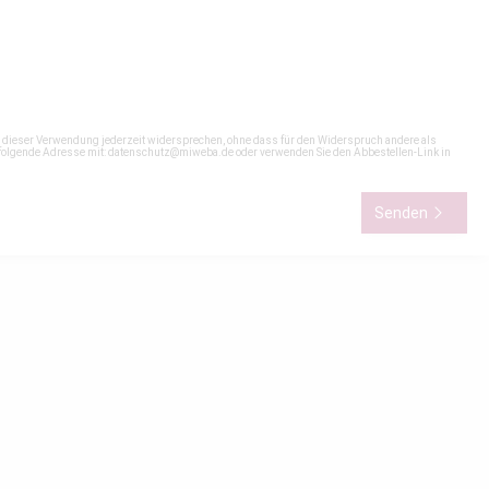
n dieser Verwendung jederzeit widersprechen, ohne dass für den Widerspruch andere als
 folgende Adresse mit:
datenschutz@miweba.de
oder verwenden Sie den Abbestellen-Link in
Senden