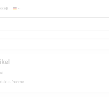
EBER
DE
ikel
il.
Kontaktaufnahme.