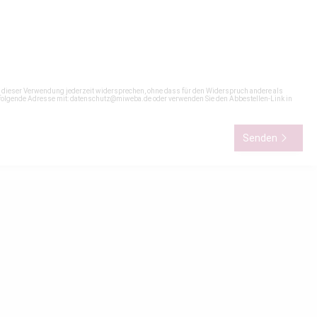
n dieser Verwendung jederzeit widersprechen, ohne dass für den Widerspruch andere als
 folgende Adresse mit:
datenschutz@miweba.de
oder verwenden Sie den Abbestellen-Link in
Senden