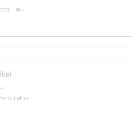
EBER
DE
ikel
il.
Kontaktaufnahme.