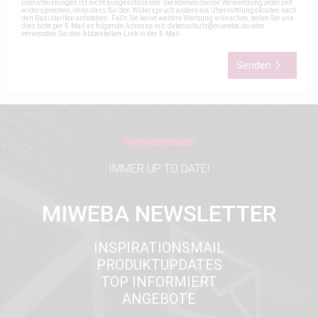
Dienstleistungen ist nicht ausgeschlossen. Sie können dieser Verwendung jederzeit
widersprechen, ohne dass für den Widerspruch andere als Übermittlungskosten nach
den Basistarifen entstehen. Falls Sie keine weitere Werbung wünschen, teilen Sie uns
dies bitte per E-Mail an folgende Adresse mit:
datenschutz@miweba.de
oder
verwenden Sie den Abbestellen-Link in der E-Mail.
Senden
IMMER UP TO DATE!
MIWEBA NEWSLETTER
INSPIRATIONSMAIL
PRODUKTUPDATES
TOP INFORMIERT
ANGEBOTE