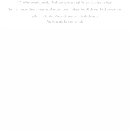
* Alle Preise inkl. gesetzl. Mehrwertsteuer zzgl.
Versandkosten
und ggf.
Nachnahmegebühren, wenn nicht anders beschrieben. Pünktlich zum Fest Lieferungen
gelten nur für den Versand innerhalb Deutschlands.
Realisierung by
sewisoft.de