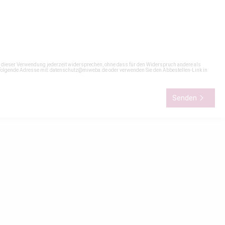
n dieser Verwendung jederzeit widersprechen, ohne dass für den Widerspruch andere als
 folgende Adresse mit:
datenschutz@miweba.de
oder verwenden Sie den Abbestellen-Link in
Senden