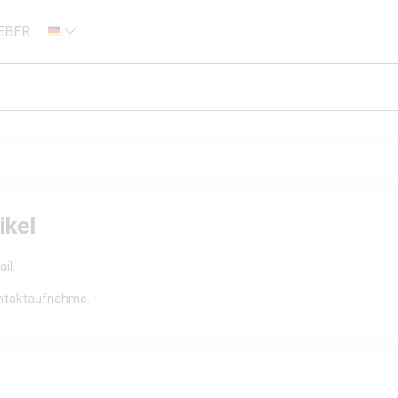
EBER
DE
ikel
il.
Kontaktaufnahme.