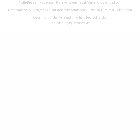
* Alle Preise inkl. gesetzl. Mehrwertsteuer zzgl.
Versandkosten
und ggf.
Nachnahmegebühren, wenn nicht anders beschrieben. Pünktlich zum Fest Lieferungen
gelten nur für den Versand innerhalb Deutschlands.
Realisierung by
sewisoft.de