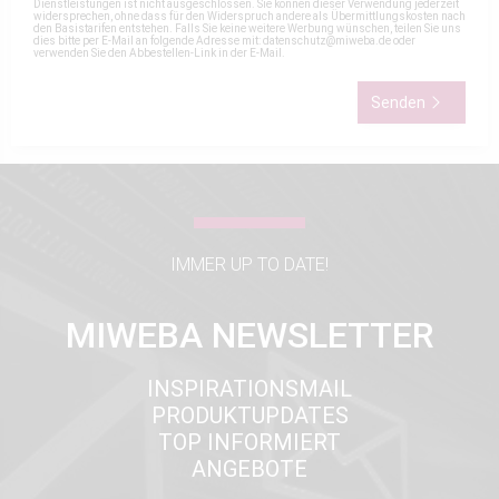
Dienstleistungen ist nicht ausgeschlossen. Sie können dieser Verwendung jederzeit
widersprechen, ohne dass für den Widerspruch andere als Übermittlungskosten nach
den Basistarifen entstehen. Falls Sie keine weitere Werbung wünschen, teilen Sie uns
dies bitte per E-Mail an folgende Adresse mit:
datenschutz@miweba.de
oder
verwenden Sie den Abbestellen-Link in der E-Mail.
Senden
IMMER UP TO DATE!
MIWEBA NEWSLETTER
INSPIRATIONSMAIL
PRODUKTUPDATES
TOP INFORMIERT
ANGEBOTE