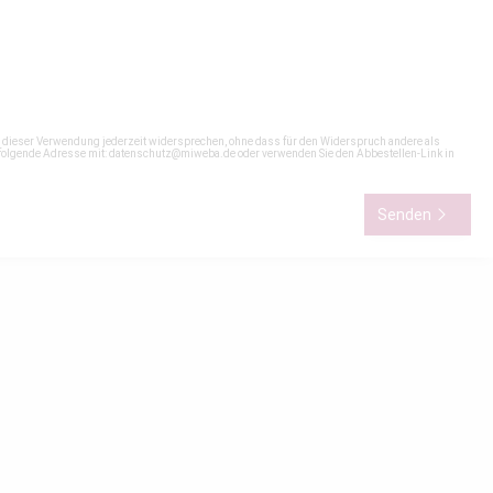
n dieser Verwendung jederzeit widersprechen, ohne dass für den Widerspruch andere als
 folgende Adresse mit:
datenschutz@miweba.de
oder verwenden Sie den Abbestellen-Link in
Senden