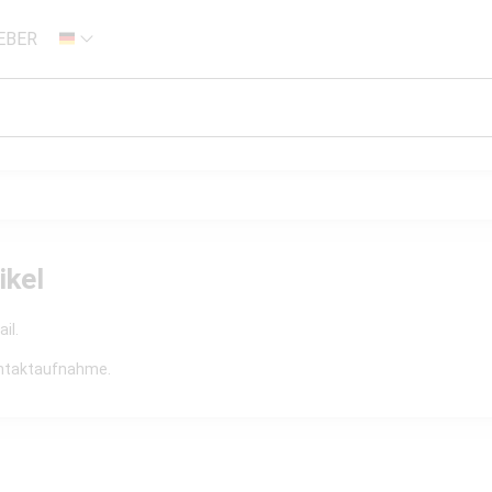
EBER
DE
ikel
il.
Kontaktaufnahme.