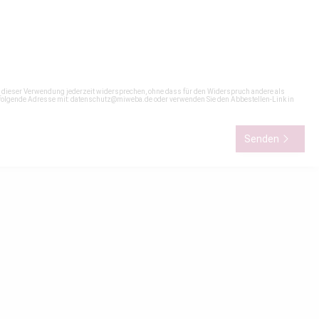
n dieser Verwendung jederzeit widersprechen, ohne dass für den Widerspruch andere als
 folgende Adresse mit:
datenschutz@miweba.de
oder verwenden Sie den Abbestellen-Link in
Senden