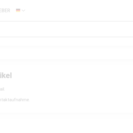
EBER
DE
ikel
il.
Kontaktaufnahme.