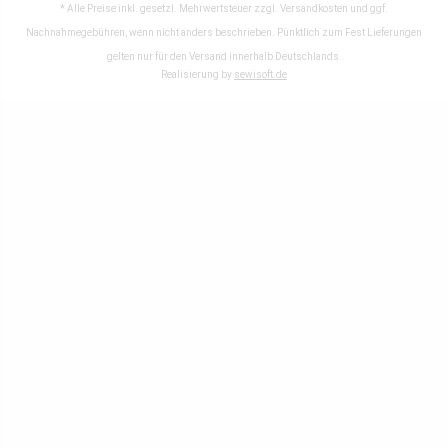
* Alle Preise inkl. gesetzl. Mehrwertsteuer zzgl.
Versandkosten
und ggf.
Nachnahmegebühren, wenn nicht anders beschrieben. Pünktlich zum Fest Lieferungen
gelten nur für den Versand innerhalb Deutschlands.
Realisierung by
sewisoft.de