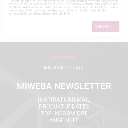
Dienstleistungen ist nicht ausgeschlossen. Sie können dieser Verwendung jederzeit
widersprechen, ohne dass für den Widerspruch andere als Übermittlungskosten nach
den Basistarifen entstehen. Falls Sie keine weitere Werbung wünschen, teilen Sie uns
dies bitte per E-Mail an folgende Adresse mit:
datenschutz@miweba.de
oder
verwenden Sie den Abbestellen-Link in der E-Mail.
Senden
IMMER UP TO DATE!
MIWEBA NEWSLETTER
INSPIRATIONSMAIL
PRODUKTUPDATES
TOP INFORMIERT
ANGEBOTE