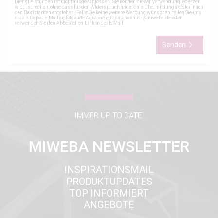
Dienstleistungen ist nicht ausgeschlossen. Sie können dieser Verwendung jederzeit
widersprechen, ohne dass für den Widerspruch andere als Übermittlungskosten nach
den Basistarifen entstehen. Falls Sie keine weitere Werbung wünschen, teilen Sie uns
dies bitte per E-Mail an folgende Adresse mit:
datenschutz@miweba.de
oder
verwenden Sie den Abbestellen-Link in der E-Mail.
Senden
IMMER UP TO DATE!
MIWEBA NEWSLETTER
INSPIRATIONSMAIL
PRODUKTUPDATES
TOP INFORMIERT
ANGEBOTE