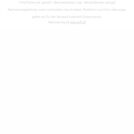
* Alle Preise inkl. gesetzl. Mehrwertsteuer zzgl.
Versandkosten
und ggf.
Nachnahmegebühren, wenn nicht anders beschrieben. Pünktlich zum Fest Lieferungen
gelten nur für den Versand innerhalb Deutschlands.
Realisierung by
sewisoft.de