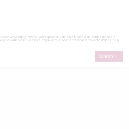
n dieser Verwendung jederzeit widersprechen, ohne dass für den Widerspruch andere als
 folgende Adresse mit:
datenschutz@miweba.de
oder verwenden Sie den Abbestellen-Link in
Senden