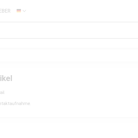
EBER
DE
ikel
il.
Kontaktaufnahme.