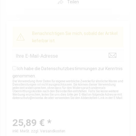
Teilen
Benachrichtigen Sie mich, sobald der Artikel
lieferbar ist.
Ich habe die
Datenschutzbestimmungen
zur Kenntnis
genommen.
Die Verwendung Ihrer Daten für eigene werbliche Zwecke für ähnliche Waren und
Dienstleistungen ist nicht ausgeschlossen. Sie können dieser Verwendung
jederzeit widersprechen, ohne dass für den Widerspruch andere als
Übermittlungskosten nach den Basistarifen entstehen. Falls Sie keine weitere
Werbung wünschen, teilen Sie uns dies bitte per E-Mail an folgende Adresse mit:
datenschutz@miweba.de
oder verwenden Sie den Abbestellen-Link in der E-Mail.
25,89 € *
inkl. MwSt.
zzgl. Versandkosten