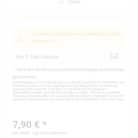
Teilen
Benachrichtigen Sie mich, sobald der Artikel
lieferbar ist.
Ich habe die
Datenschutzbestimmungen
zur Kenntnis
genommen.
Die Verwendung Ihrer Daten für eigene werbliche Zwecke für ähnliche Waren und
Dienstleistungen ist nicht ausgeschlossen. Sie können dieser Verwendung
jederzeit widersprechen, ohne dass für den Widerspruch andere als
Übermittlungskosten nach den Basistarifen entstehen. Falls Sie keine weitere
Werbung wünschen, teilen Sie uns dies bitte per E-Mail an folgende Adresse mit:
datenschutz@miweba.de
oder verwenden Sie den Abbestellen-Link in der E-Mail.
7,90 € *
inkl. MwSt.
zzgl. Versandkosten