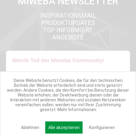
MIWEBA NEWSLETTER
INSPIRATIONSMAIL
PRODUKTUPDATES
TOP INFORMIERT
ANGEBOTE
Werde Teil der Miweba Community!
Verpasse nie wieder exklusive Newsletter-Rabatte und Aktionen
Diese Website benutzt Cookies, die für den technischen
Betrieb der Website erforderlich sind und stets gesetzt
E-MAIL*
werden. Andere Cookies, die den Komfort bei Benutzung dieser
Website erhöhen, der Direktwerbung dienen oder die
Interaktion mit anderen Websites und sozialen Netzwerken
vereinfachen sollen, werden nur mit Ihrer Zustimmung
gesetzt.
Mehr Informationen
Anmelden
Ablehnen
Alle akzeptieren
Konfigurieren