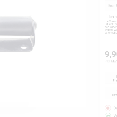
Ich 
Die Verwe
ist nicht
den Wider
weitere We
datensch
9,9
inkl. Mw
Fr
Bew
D
V