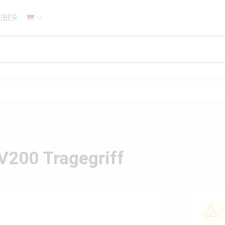
EBER
DE
200 Tragegriff