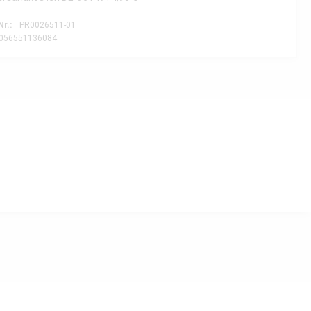
Nr.:
PR0026511-01
056551136084