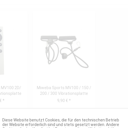
 MV100 2D/
Miweba Sports MV100 / 150 /
tionsplatte
200 / 300 Vibrationsplatte
enung
Zugband...
€ *
9,90 € *
Diese Website benutzt Cookies, die für den technischen Betrieb
der Website erforderlich sind und stets gesetzt werden. Andere