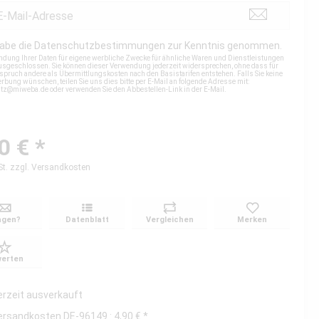
habe die
Datenschutzbestimmungen
zur Kenntnis genommen.
ndung Ihrer Daten für eigene werbliche Zwecke für ähnliche Waren und Dienstleistungen
 ausgeschlossen. Sie können dieser Verwendung jederzeit widersprechen, ohne dass für
spruch andere als Übermittlungskosten nach den Basistarifen entstehen. Falls Sie keine
rbung wünschen, teilen Sie uns dies bitte per E-Mail an folgende Adresse mit:
utz@miweba.de
oder verwenden Sie den Abbestellen-Link in der E-Mail.
0 € *
St.
zzgl. Versandkosten
agen?
Datenblatt
Vergleichen
Merken
erten
erzeit ausverkauft
ersandkosten DE-96149 : 4,90 € *