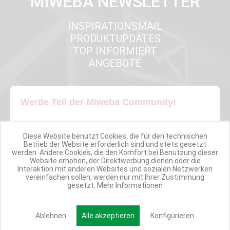
MIWEBA NEWSLETTER
INSPIRATIONSMAIL
PRODUKTUPDATES
TOP INFORMIERT
ANGEBOTE
Werde Teil der Miweba Community!
Verpasse nie wieder exklusive Newsletter-Rabatte und Aktionen
Diese Website benutzt Cookies, die für den technischen
Betrieb der Website erforderlich sind und stets gesetzt
E-MAIL*
werden. Andere Cookies, die den Komfort bei Benutzung dieser
Website erhöhen, der Direktwerbung dienen oder die
Interaktion mit anderen Websites und sozialen Netzwerken
vereinfachen sollen, werden nur mit Ihrer Zustimmung
gesetzt.
Mehr Informationen
Anmelden
Ablehnen
Alle akzeptieren
Konfigurieren