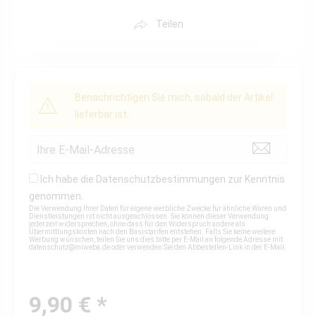
Teilen
Benachrichtigen Sie mich, sobald der Artikel
lieferbar ist.
Ich habe die
Datenschutzbestimmungen
zur Kenntnis
genommen.
Die Verwendung Ihrer Daten für eigene werbliche Zwecke für ähnliche Waren und
Dienstleistungen ist nicht ausgeschlossen. Sie können dieser Verwendung
jederzeit widersprechen, ohne dass für den Widerspruch andere als
Übermittlungskosten nach den Basistarifen entstehen. Falls Sie keine weitere
Werbung wünschen, teilen Sie uns dies bitte per E-Mail an folgende Adresse mit:
datenschutz@miweba.de
oder verwenden Sie den Abbestellen-Link in der E-Mail.
9,90 € *