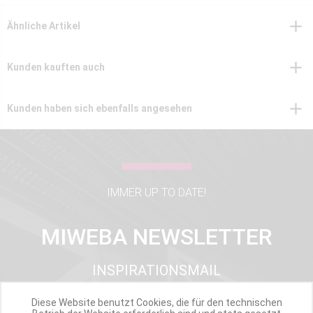
Ähnliche Artikel
Kunden kauften auch
Kunden haben sich ebenfalls angesehen
IMMER UP TO DATE!
MIWEBA NEWSLETTER
INSPIRATIONSMAIL
PRODUKTUPDATES
TOP INFORMIERT
Diese Website benutzt Cookies, die für den technischen