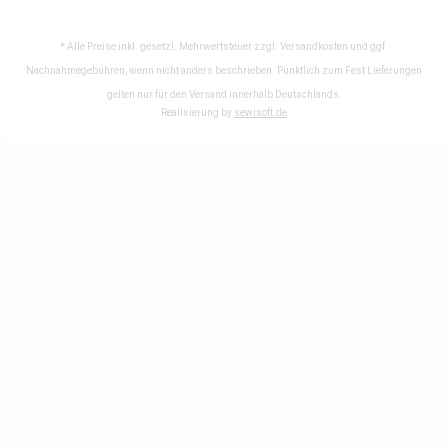
* Alle Preise inkl. gesetzl. Mehrwertsteuer zzgl.
Versandkosten
und ggf.
Nachnahmegebühren, wenn nicht anders beschrieben. Pünktlich zum Fest Lieferungen
gelten nur für den Versand innerhalb Deutschlands.
Realisierung by
sewisoft.de