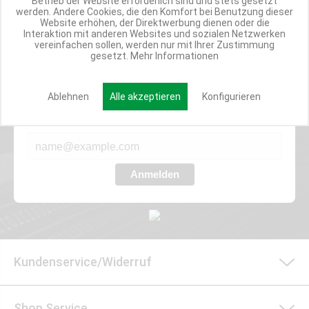
Betrieb der Website erforderlich sind und stets gesetzt
ANGEBOTE
werden. Andere Cookies, die den Komfort bei Benutzung dieser
Website erhöhen, der Direktwerbung dienen oder die
Interaktion mit anderen Websites und sozialen Netzwerken
vereinfachen sollen, werden nur mit Ihrer Zustimmung
gesetzt.
Mehr Informationen
Werde Teil der Miweba Community!
Verpasse nie wieder exklusive Newsletter-Rabatte und Aktionen
Ablehnen
Alle akzeptieren
Konfigurieren
E-MAIL*
Anmelden
Kundenservice/Widerruf
Shop Service