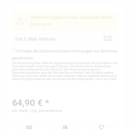
Benachrichtigen Sie mich, sobald der Artikel
lieferbar ist.
Ich habe die
Datenschutzbestimmungen
zur Kenntnis
genommen.
Die Verwendung Ihrer Daten für eigene werbliche Zwecke für ähnliche Waren und
Dienstleistungen ist nicht ausgeschlossen. Sie können dieser Verwendung
jederzeit widersprechen, ohne dass für den Widerspruch andere als
Übermittlungskosten nach den Basistarifen entstehen. Falls Sie keine weitere
Werbung wünschen, teilen Sie uns dies bitte per E-Mail an folgende Adresse mit:
datenschutz@miweba.de
oder verwenden Sie den Abbestellen-Link in der E-Mail.
64,90 € *
inkl. MwSt.
zzgl. Versandkosten