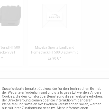
fband HT500
Miweba Sports Laufband
ecken Set
Hometrack HT500 Display mit
echts)
Verkleidung...
 *
29,90 € *
Diese Website benutzt Cookies, die für den technischen Betrieb
der Website erforderlich sind und stets gesetzt werden. Andere
Cookies, die den Komfort bei Benutzung dieser Website erhöhen,
der Direktwerbung dienen oder die Interaktion mit anderen
Websites und sozialen Netzwerken vereinfachen sollen, werden
nur mit Ihrer Zustimmung gesetzt.
Mehr Informationen