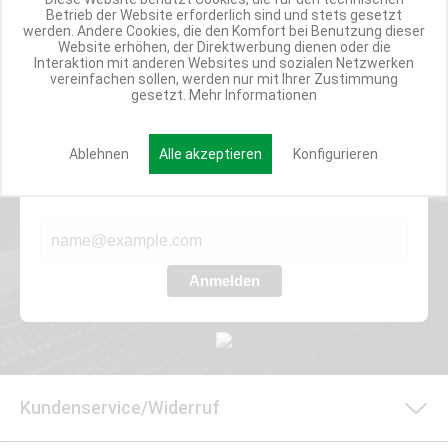
TOP INFORMIERT
Betrieb der Website erforderlich sind und stets gesetzt
werden. Andere Cookies, die den Komfort bei Benutzung dieser
ANGEBOTE
Website erhöhen, der Direktwerbung dienen oder die
Interaktion mit anderen Websites und sozialen Netzwerken
vereinfachen sollen, werden nur mit Ihrer Zustimmung
gesetzt.
Mehr Informationen
Werde Teil der Miweba Community!
Ablehnen
Alle akzeptieren
Konfigurieren
Verpasse nie wieder exklusive Newsletter-Rabatte und Aktionen
E-MAIL*
Anmelden
Kundenservice/Widerruf