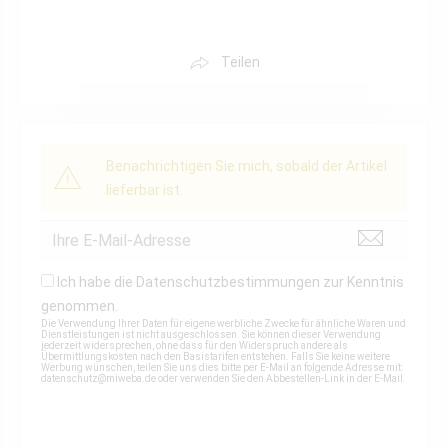
Teilen
Benachrichtigen Sie mich, sobald der Artikel
lieferbar ist.
Ich habe die
Datenschutzbestimmungen
zur Kenntnis
genommen.
Die Verwendung Ihrer Daten für eigene werbliche Zwecke für ähnliche Waren und
Dienstleistungen ist nicht ausgeschlossen. Sie können dieser Verwendung
jederzeit widersprechen, ohne dass für den Widerspruch andere als
Übermittlungskosten nach den Basistarifen entstehen. Falls Sie keine weitere
Werbung wünschen, teilen Sie uns dies bitte per E-Mail an folgende Adresse mit:
datenschutz@miweba.de
oder verwenden Sie den Abbestellen-Link in der E-Mail.