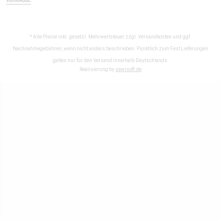
* Alle Preise inkl. gesetzl. Mehrwertsteuer zzgl.
Versandkosten
und ggf.
Nachnahmegebühren, wenn nicht anders beschrieben. Pünktlich zum Fest Lieferungen
gelten nur für den Versand innerhalb Deutschlands.
Realisierung by
sewisoft.de