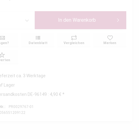
In den
Warenkorb
agen?
Datenblatt
Vergleichen
Merken
erten
ieferzeit ca. 3 Werktage
uf Lager
ersandkosten DE-96149 : 4,90 € *
Nr.:
PR0029767-01
056551209122