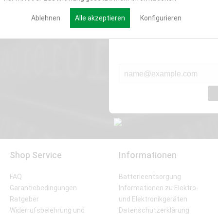
Werde Teil der Miweba
Ablehnen
Alle akzeptieren
Konfigurieren
Verpasse nie wieder exklusive New
E-MAIL*
Shop Service
Informationen
FAQ
Batterieentsorgung
Garantiebedingungen
Informationen zu Elektro-
Ratgeber
und Elektronikgeräten
Widerrufsbelehrung und
Datenschutzerklärung