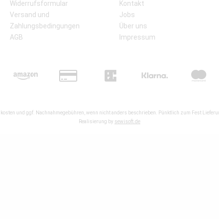
Widerrufsformular
Kontakt
Versand und
Jobs
Zahlungsbedingungen
Über uns
AGB
Impressum
kosten
und ggf. Nachnahmegebühren, wenn nicht anders beschrieben. Pünktlich zum Fest Lieferun
Realisierung by
sewisoft.de