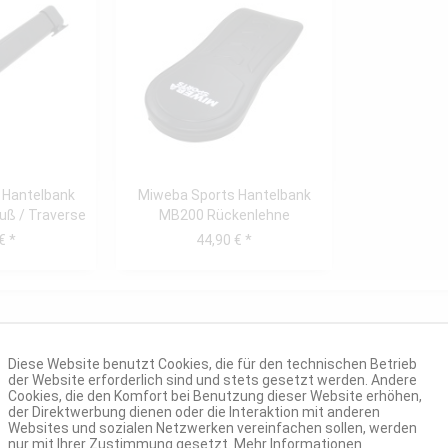
 Hantelbank
Miweba Sports Hantelbank
uß / Traverse
MB200 Rückenlehne
en
€ *
44,90 € *
Diese Website benutzt Cookies, die für den technischen Betrieb
der Website erforderlich sind und stets gesetzt werden. Andere
Cookies, die den Komfort bei Benutzung dieser Website erhöhen,
der Direktwerbung dienen oder die Interaktion mit anderen
Websites und sozialen Netzwerken vereinfachen sollen, werden
nur mit Ihrer Zustimmung gesetzt.
Mehr Informationen