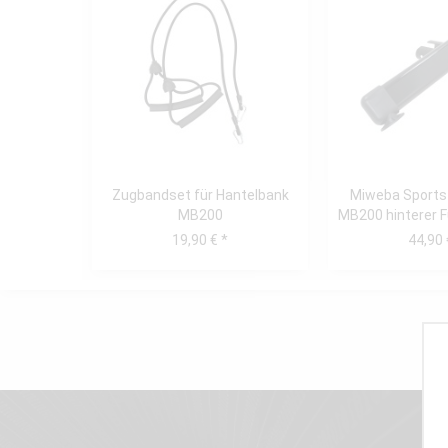
Zugbandset für Hantelbank
Miweba Sports
MB200
MB200 hinterer F
hint
19,90 € *
44,90 