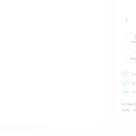
Fr
Bew
L
A
V
Artikel-
EAN:
4