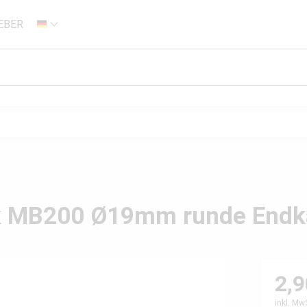
EBER
DE
nk MB200 Ø19mm runde End
2,9
inkl. Mw