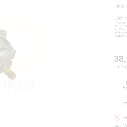
Ich 
Die Verwe
ist nicht
den Wider
weitere We
datensch
38,
inkl. Mw
Fr
Bew
D
V