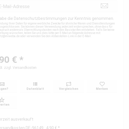
habe die
Datenschutzbestimmungen
zur Kenntnis genommen.
ndung Ihrer Daten für eigene werbliche Zwecke für ähnliche Waren und Dienstleistungen
 ausgeschlossen. Sie können dieser Verwendung jederzeit widersprechen, ohne dass für
spruch andere als Übermittlungskosten nach den Basistarifen entstehen. Falls Sie keine
rbung wünschen, teilen Sie uns dies bitte per E-Mail an folgende Adresse mit:
utz@miweba.de
oder verwenden Sie den Abbestellen-Link in der E-Mail.
90 € *
St.
zzgl. Versandkosten
agen?
Datenblatt
Vergleichen
Merken
erten
erzeit ausverkauft
ersandkosten DE-96149 : 4,90 € *