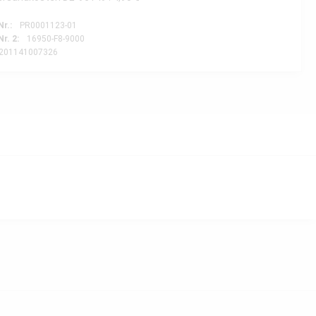
Nr.:
PR0001123-01
Nr. 2:
16950-F8-9000
201141007326