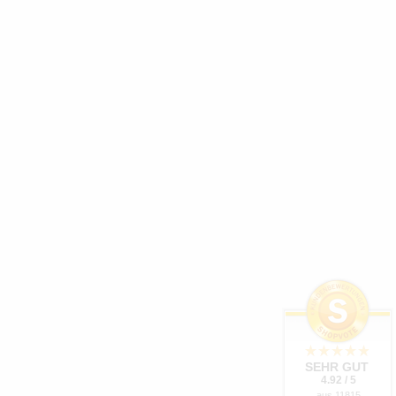
SEHR GUT
4.92 / 5
aus 11815