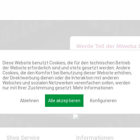
Werde Teil der Miweba
Verpasse nie wieder exklusive New
Diese Website benutzt Cookies, die für den technischen Betrieb
der Website erforderlich sind und stets gesetzt werden. Andere
Cookies, die den Komfort bei Benutzung dieser Website erhöhen,
E-MAIL*
der Direktwerbung dienen oder die Interaktion mit anderen
Websites und sozialen Netzwerken vereinfachen sollen, werden
nur mit Ihrer Zustimmung gesetzt.
Mehr Informationen
Ablehnen
Alle akzeptieren
Konfigurieren
Shop Service
Informationen