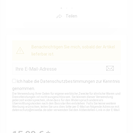
Teilen
Benachrichtigen Sie mich, sobald der Artikel
lieferbar ist.
Ich habe die
Datenschutzbestimmungen
zur Kenntnis
genommen.
Die Verwendung Ihrer Daten für eigene werbliche Zwecke für ähnliche Waren und
Dienstleistungen ist nicht ausgeschlossen. Sie können dieser Verwendung
jederzeit widersprechen, ohne dass für den Widerspruch andere als
Übermittlungskosten nach den Basistarifen entstehen. Falls Sie keine weitere
Werbung wünschen, teilen Sie uns dies bitte per E-Mail an folgende Adresse mit:
datenschutz@miweba.de
oder verwenden Sie den Abbestellen-Link in der E-Mail.