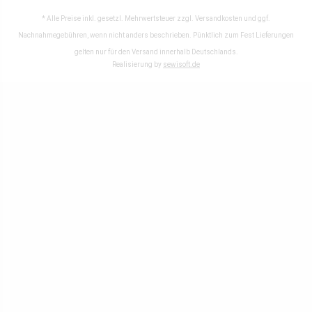
* Alle Preise inkl. gesetzl. Mehrwertsteuer zzgl.
Versandkosten
und ggf.
Nachnahmegebühren, wenn nicht anders beschrieben. Pünktlich zum Fest Lieferungen
gelten nur für den Versand innerhalb Deutschlands.
Realisierung by
sewisoft.de