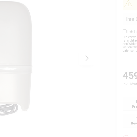
Ich 
Die Verwe
ist nicht
den Wider
weitere We
datensch
459
inkl. Mw
Fr
Bew