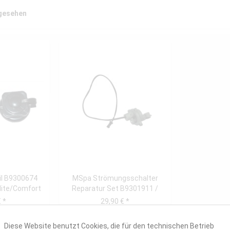
ngesehen
il B9300674
MSpa Strömungsschalter
lite/Comfort
Reparatur Set B9301911 /
..
B9301234...
 *
29,90 € *
Diese Website benutzt Cookies, die für den technischen Betrieb