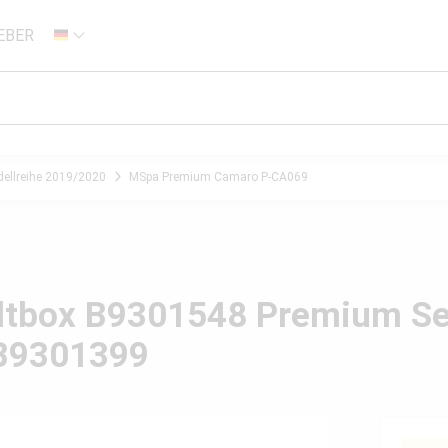
EBER
DE
ellreihe 2019/2020
MSpa Premium Camaro P-CA069
altbox B9301548 Premium Se
 B9301399