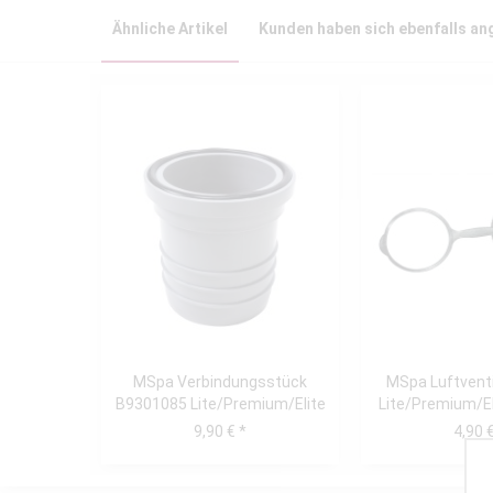
Ähnliche Artikel
Kunden haben sich ebenfalls a
MSpa Verbindungsstück
MSpa Luftvent
B9301085 Lite/Premium/Elite
Lite/Premium/E
Serie.
9,90 € *
4,90 €