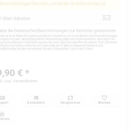
Benachrichtigen Sie mich, sobald der Artikel lieferbar ist.
habe die
Datenschutzbestimmungen
zur Kenntnis genommen.
ndung Ihrer Daten für eigene werbliche Zwecke für ähnliche Waren und Dienstleistungen
 ausgeschlossen. Sie können dieser Verwendung jederzeit widersprechen, ohne dass für
spruch andere als Übermittlungskosten nach den Basistarifen entstehen. Falls Sie keine
rbung wünschen, teilen Sie uns dies bitte per E-Mail an folgende Adresse mit:
utz@miweba.de
oder verwenden Sie den Abbestellen-Link in der E-Mail.
,90 € *
St.
zzgl. Versandkosten
agen?
Datenblatt
Vergleichen
Merken
erten