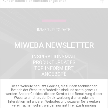
Kunden haben sich ebenfalls angesehen
IMMER UP TO DATE!
MIWEBA NEWSLETTER
INSPIRATIONSMAIL
PRODUKTUPDATES
TOP INFORMIERT
ANGEBOTE
Diese Website benutzt Cookies, die für den technischen
Betrieb der Website erforderlich sind und stets gesetzt
Werde Teil der Miweba Community!
werden. Andere Cookies, die den Komfort bei Benutzung dieser
Website erhöhen, der Direktwerbung dienen oder die
Interaktion mit anderen Websites und sozialen Netzwerken
Verpasse nie wieder exklusive Newsletter-Rabatte und Aktionen
vereinfachen sollen, werden nur mit Ihrer Zustimmung