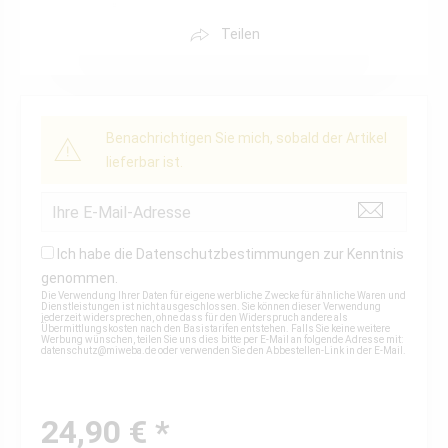
Teilen
Benachrichtigen Sie mich, sobald der Artikel
lieferbar ist.
Ich habe die
Datenschutzbestimmungen
zur Kenntnis
genommen.
Die Verwendung Ihrer Daten für eigene werbliche Zwecke für ähnliche Waren und
Dienstleistungen ist nicht ausgeschlossen. Sie können dieser Verwendung
jederzeit widersprechen, ohne dass für den Widerspruch andere als
Übermittlungskosten nach den Basistarifen entstehen. Falls Sie keine weitere
Werbung wünschen, teilen Sie uns dies bitte per E-Mail an folgende Adresse mit:
datenschutz@miweba.de
oder verwenden Sie den Abbestellen-Link in der E-Mail.
24,90 € *