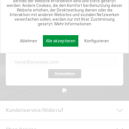
Betrieb der Website erforderlich sind und stets gesetzt
ANGEBOTE
werden. Andere Cookies, die den Komfort bei Benutzung dieser
Website erhöhen, der Direktwerbung dienen oder die
Interaktion mit anderen Websites und sozialen Netzwerken
vereinfachen sollen, werden nur mit Ihrer Zustimmung
gesetzt.
Mehr Informationen
Werde Teil der Miweba Community!
Verpasse nie wieder exklusive Newsletter-Rabatte und Aktionen
Ablehnen
Alle akzeptieren
Konfigurieren
E-MAIL*
Anmelden
Kundenservice/Widerruf