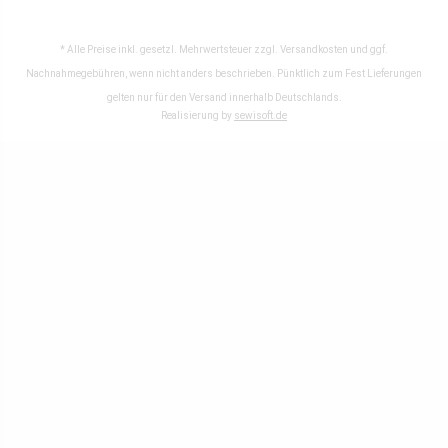
* Alle Preise inkl. gesetzl. Mehrwertsteuer zzgl.
Versandkosten
und ggf.
Nachnahmegebühren, wenn nicht anders beschrieben. Pünktlich zum Fest Lieferungen
gelten nur für den Versand innerhalb Deutschlands.
Realisierung by
sewisoft.de