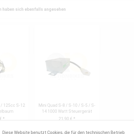
 haben sich ebenfalls angesehen
 / 125cc S-12
Mini Quad S-8 / S-10 / S-5 / S-
belbaum
14 1000 Watt Steuergerät
für...
€ *
21,90 € *
Diese Website benutzt Cookies, die für den technischen Betrieb