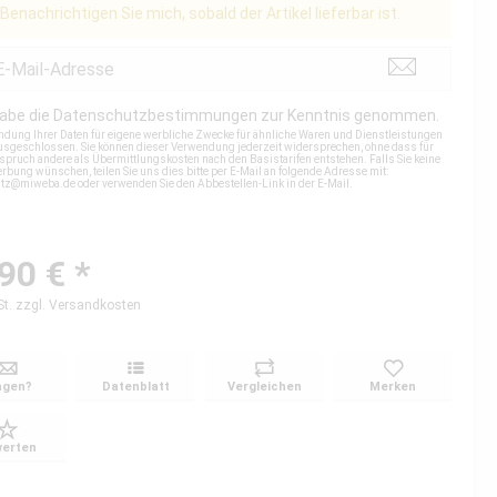
Benachrichtigen Sie mich, sobald der Artikel lieferbar ist.
habe die
Datenschutzbestimmungen
zur Kenntnis genommen.
ndung Ihrer Daten für eigene werbliche Zwecke für ähnliche Waren und Dienstleistungen
 ausgeschlossen. Sie können dieser Verwendung jederzeit widersprechen, ohne dass für
spruch andere als Übermittlungskosten nach den Basistarifen entstehen. Falls Sie keine
rbung wünschen, teilen Sie uns dies bitte per E-Mail an folgende Adresse mit:
utz@miweba.de
oder verwenden Sie den Abbestellen-Link in der E-Mail.
90 € *
St.
zzgl. Versandkosten
agen?
Datenblatt
Vergleichen
Merken
erten