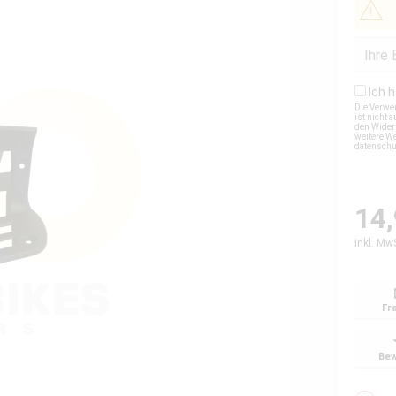
Ich 
Die Verwe
ist nicht
den Wider
weitere We
datensch
14,
inkl. Mw
Fr
Bew