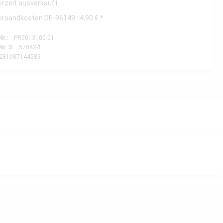
erzeit ausverkauft
ersandkosten DE-96149 : 4,90 € *
Nr.:
PR0013100-01
Nr. 2:
57082-1
281087144583