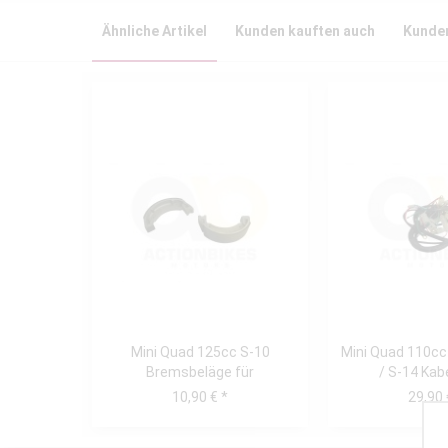
Ähnliche Artikel
Kunden kauften auch
Kunden
Mini Quad 125cc S-10
Mini Quad 110cc
Bremsbeläge für
/ S-14 Ka
Trommelbremse vorne
10,90 € *
29,90 