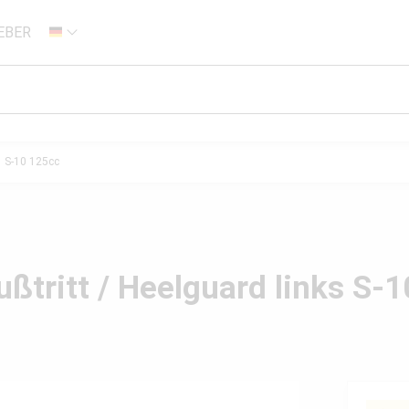
EBER
DE
S-10 125cc
tritt / Heelguard links S-10