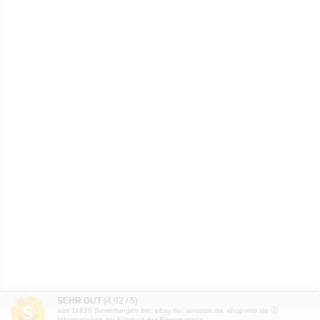
SEHR GUT
(4.92 / 5)
aus
11816
Bewertungen bei: ebay.de, amazon.de, shopvote.de ⓘ
Informationen zur Echtheit der Bewertungen