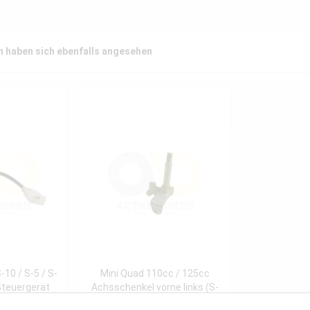
 haben sich ebenfalls angesehen
-10 / S-5 / S-
Mini Quad 110cc / 125cc
Steuergerät
Achsschenkel vorne links (S-
.
10)
€ *
17,90 € *