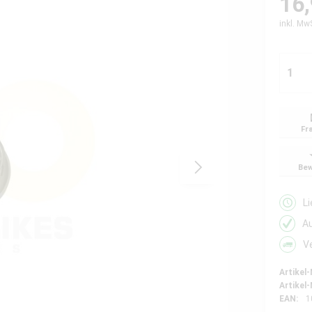
16,
inkl. Mw
Fr
Bew
L
A
V
Artikel-
Artikel-
EAN:
1