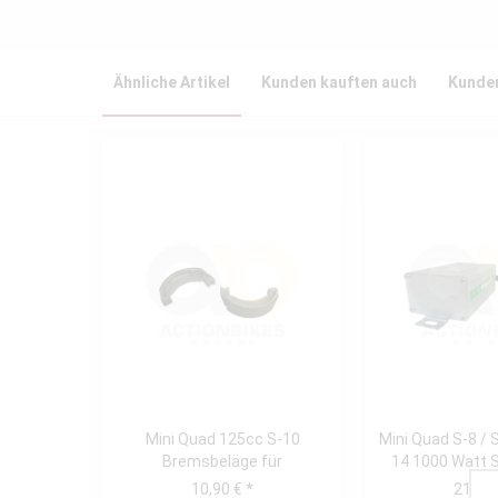
Ähnliche Artikel
Kunden kauften auch
Kunden
Mini Quad 125cc S-10
Mini Quad S-8 / S
Bremsbeläge für
14 1000 Watt 
Trommelbremse vorne
für..
10,90 € *
21,90 