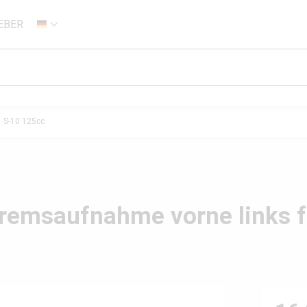
EBER
DE
S-10 125cc
remsaufnahme vorne links f