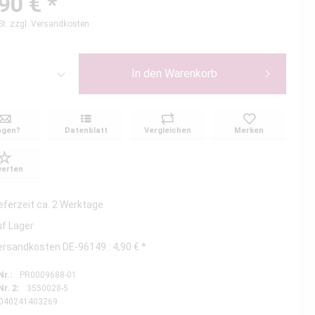
90 € *
St.
zzgl. Versandkosten
In den
Warenkorb
agen?
Datenblatt
Vergleichen
Merken
erten
ieferzeit ca. 2 Werktage
uf Lager
ersandkosten DE-96149 : 4,90 € *
Nr.:
PR0009688-01
Nr. 2:
3550028-5
040241403269