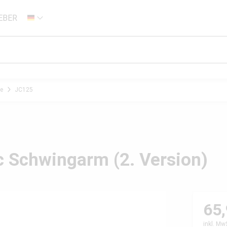
EBER
DE
e
JC125
 Schwingarm (2. Version)
65,
inkl. Mw