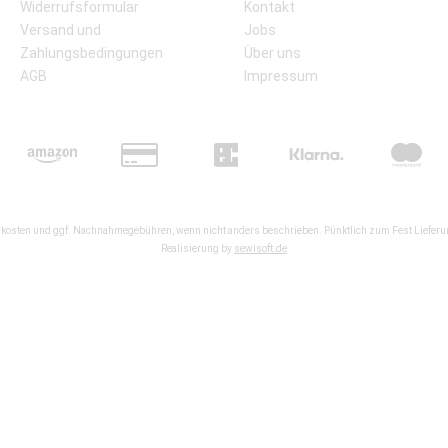
Widerrufsformular
Kontakt
Versand und
Jobs
Zahlungsbedingungen
Über uns
AGB
Impressum
kosten
und ggf. Nachnahmegebühren, wenn nicht anders beschrieben. Pünktlich zum Fest Lieferun
Realisierung by
sewisoft.de