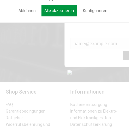
Werde Teil der Miweba
Ablehnen
Alle akzeptieren
Konfigurieren
Verpasse nie wieder exklusive New
E-MAIL*
Shop Service
Informationen
FAQ
Batterieentsorgung
Garantiebedingungen
Informationen zu Elektro-
Ratgeber
und Elektronikgeräten
Widerrufsbelehrung und
Datenschutzerklärung