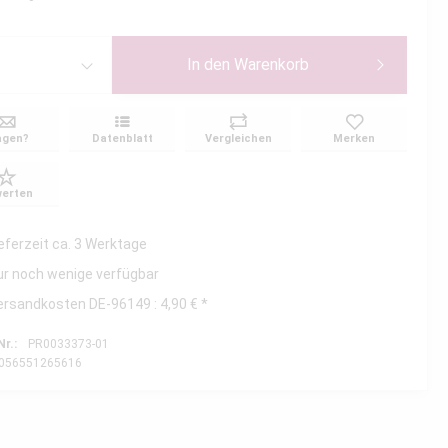
In den
Warenkorb
agen?
Datenblatt
Vergleichen
Merken
erten
ieferzeit ca. 3 Werktage
ur noch wenige verfügbar
ersandkosten DE-96149 : 4,90 € *
Nr.:
PR0033373-01
056551265616