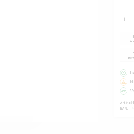
Fr
Bew
L
N
V
Artikel-
EAN:
4