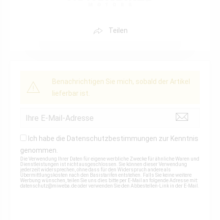
Teilen
Benachrichtigen Sie mich, sobald der Artikel
lieferbar ist.
Ich habe die
Datenschutzbestimmungen
zur Kenntnis
genommen.
Die Verwendung Ihrer Daten für eigene werbliche Zwecke für ähnliche Waren und
Dienstleistungen ist nicht ausgeschlossen. Sie können dieser Verwendung
jederzeit widersprechen, ohne dass für den Widerspruch andere als
Übermittlungskosten nach den Basistarifen entstehen. Falls Sie keine weitere
Werbung wünschen, teilen Sie uns dies bitte per E-Mail an folgende Adresse mit:
datenschutz@miweba.de
oder verwenden Sie den Abbestellen-Link in der E-Mail.