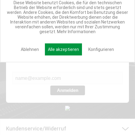
PRODUKTUPDATES
Diese Website benutzt Cookies, die für den technischen
Betrieb der Website erforderlich sind und stets gesetzt
TOP INFORMIERT
werden. Andere Cookies, die den Komfort bei Benutzung dieser
ANGEBOTE
Website erhöhen, der Direktwerbung dienen oder die
Interaktion mit anderen Websites und sozialen Netzwerken
vereinfachen sollen, werden nur mit Ihrer Zustimmung
gesetzt.
Mehr Informationen
Werde Teil der Miweba Community!
Ablehnen
Alle akzeptieren
Konfigurieren
Verpasse nie wieder exklusive Newsletter-Rabatte und Aktionen
E-MAIL*
Anmelden
Kundenservice/Widerruf