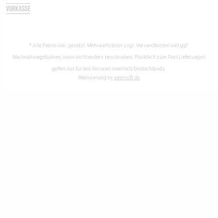
* Alle Preise inkl. gesetzl. Mehrwertsteuer zzgl.
Versandkosten
und ggf.
Nachnahmegebühren, wenn nicht anders beschrieben. Pünktlich zum Fest Lieferungen
gelten nur für den Versand innerhalb Deutschlands.
Realisierung by
sewisoft.de