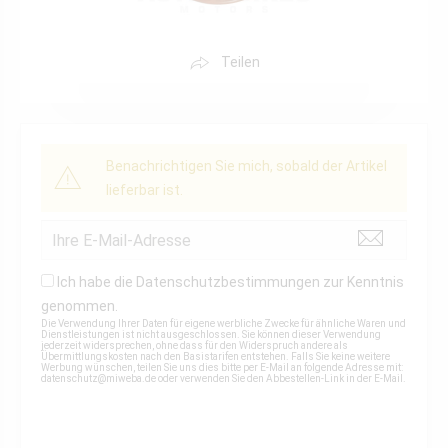
Teilen
Benachrichtigen Sie mich, sobald der Artikel
lieferbar ist.
Ich habe die
Datenschutzbestimmungen
zur Kenntnis
genommen.
Die Verwendung Ihrer Daten für eigene werbliche Zwecke für ähnliche Waren und
Dienstleistungen ist nicht ausgeschlossen. Sie können dieser Verwendung
jederzeit widersprechen, ohne dass für den Widerspruch andere als
Übermittlungskosten nach den Basistarifen entstehen. Falls Sie keine weitere
Werbung wünschen, teilen Sie uns dies bitte per E-Mail an folgende Adresse mit:
datenschutz@miweba.de
oder verwenden Sie den Abbestellen-Link in der E-Mail.