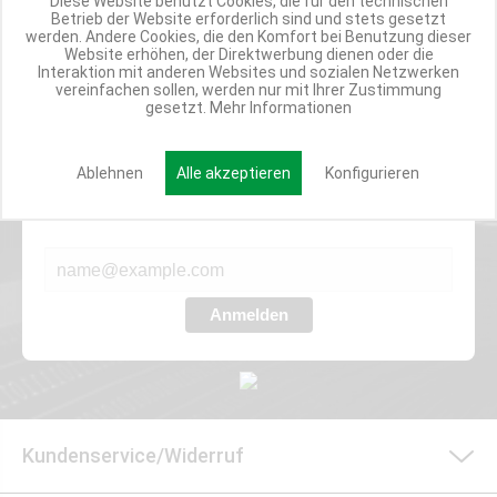
Diese Website benutzt Cookies, die für den technischen
TOP INFORMIERT
Betrieb der Website erforderlich sind und stets gesetzt
werden. Andere Cookies, die den Komfort bei Benutzung dieser
ANGEBOTE
Website erhöhen, der Direktwerbung dienen oder die
Interaktion mit anderen Websites und sozialen Netzwerken
vereinfachen sollen, werden nur mit Ihrer Zustimmung
gesetzt.
Mehr Informationen
Werde Teil der Miweba Community!
Ablehnen
Alle akzeptieren
Konfigurieren
Verpasse nie wieder exklusive Newsletter-Rabatte und Aktionen
E-MAIL*
Anmelden
Kundenservice/Widerruf