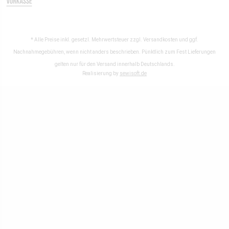
* Alle Preise inkl. gesetzl. Mehrwertsteuer zzgl.
Versandkosten
und ggf.
Nachnahmegebühren, wenn nicht anders beschrieben. Pünktlich zum Fest Lieferungen
gelten nur für den Versand innerhalb Deutschlands.
Realisierung by
sewisoft.de