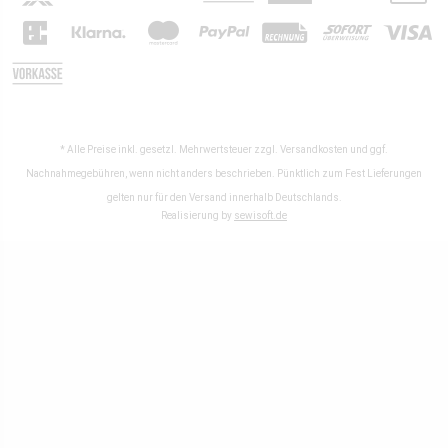
* Alle Preise inkl. gesetzl. Mehrwertsteuer zzgl.
Versandkosten
und ggf.
Nachnahmegebühren, wenn nicht anders beschrieben. Pünktlich zum Fest Lieferungen
gelten nur für den Versand innerhalb Deutschlands.
Realisierung by
sewisoft.de