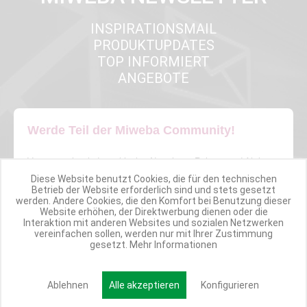
INSPIRATIONSMAIL
PRODUKTUPDATES
TOP INFORMIERT
ANGEBOTE
Werde Teil der Miweba Community!
Verpasse nie wieder exklusive Newsletter-Rabatte und Aktionen
Diese Website benutzt Cookies, die für den technischen
Betrieb der Website erforderlich sind und stets gesetzt
E-MAIL*
werden. Andere Cookies, die den Komfort bei Benutzung dieser
Website erhöhen, der Direktwerbung dienen oder die
Interaktion mit anderen Websites und sozialen Netzwerken
vereinfachen sollen, werden nur mit Ihrer Zustimmung
Anmelden
gesetzt.
Mehr Informationen
Ablehnen
Alle akzeptieren
Konfigurieren