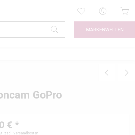
MARKENWELTEN
ioncam GoPro
0 € *
St.
zzgl. Versandkosten