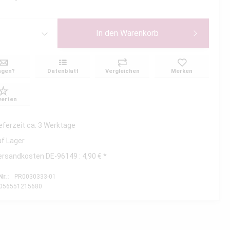
In den
Warenkorb
agen?
Datenblatt
Vergleichen
Merken
erten
ieferzeit ca. 3 Werktage
uf Lager
ersandkosten DE-96149 : 4,90 € *
Nr.:
PR0030333-01
056551215680