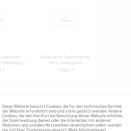
uchscooter
Bluemarina Tauchscooter
r Verkleidung
Orca, Seascooter
e
Bedienelement...
€ *
17,90 € *
Diese Website benutzt Cookies, die für den technischen Betrieb
der Website erforderlich sind und stets gesetzt werden. Andere
Cookies, die den Komfort bei Benutzung dieser Website erhöhen,
der Direktwerbung dienen oder die Interaktion mit anderen
Websites und sozialen Netzwerken vereinfachen sollen, werden
nur mit Ihrer Zustimmung gesetzt.
Mehr Informationen