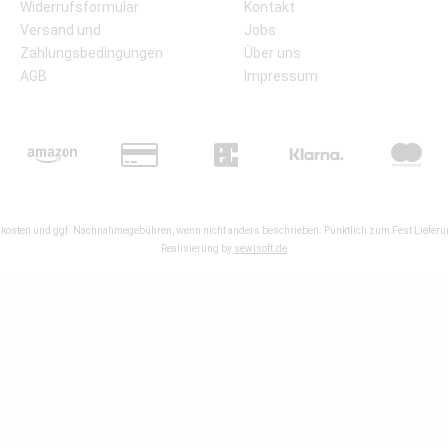
Widerrufsformular
Kontakt
Versand und
Jobs
Zahlungsbedingungen
Über uns
AGB
Impressum
kosten
und ggf. Nachnahmegebühren, wenn nicht anders beschrieben. Pünktlich zum Fest Lieferun
Realisierung by
sewisoft.de