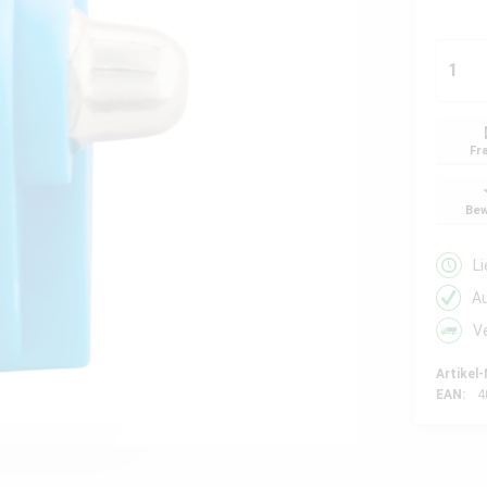
Fr
Bew
L
A
V
Artikel-
EAN:
4