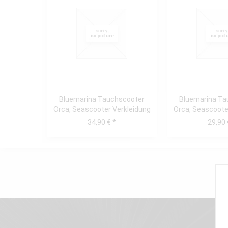
Bluemarina Tauchscooter
Bluemarina Ta
Orca, Seascooter Verkleidung
Orca, Seascoote
oben
Mitt
34,90 € *
29,90 