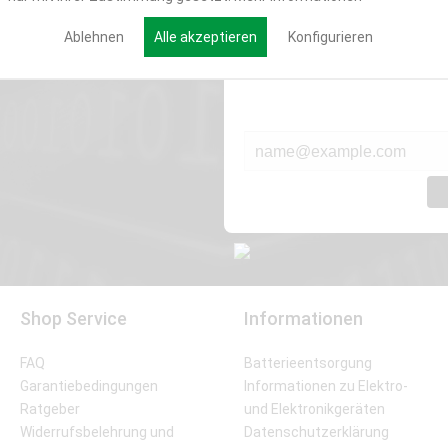
Werde Teil der Miweba
Ablehnen
Alle akzeptieren
Konfigurieren
Verpasse nie wieder exklusive New
E-MAIL*
Shop Service
Informationen
FAQ
Batterieentsorgung
Garantiebedingungen
Informationen zu Elektro-
Ratgeber
und Elektronikgeräten
Widerrufsbelehrung und
Datenschutzerklärung