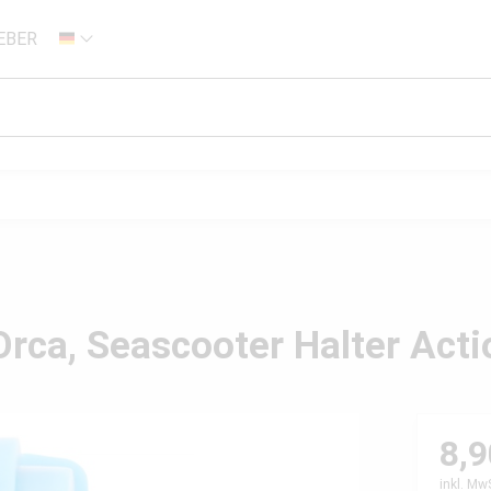
EBER
DE
Orca, Seascooter Halter Act
8,9
inkl. Mw