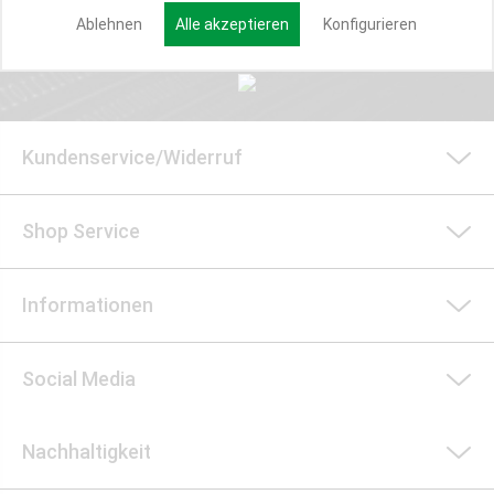
Anmelden
Ablehnen
Alle akzeptieren
Konfigurieren
Kundenservice/Widerruf
Shop Service
Informationen
Social Media
Nachhaltigkeit